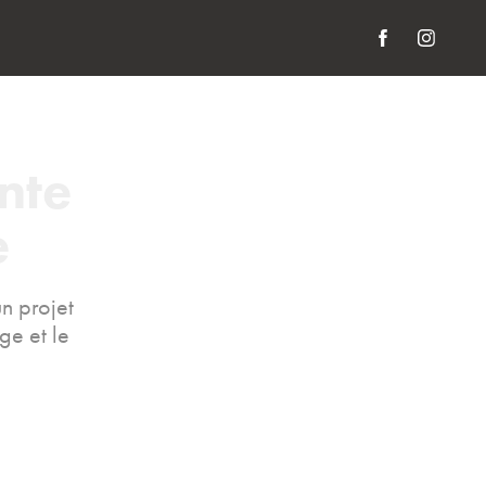
nte 
e
n projet
ge et le