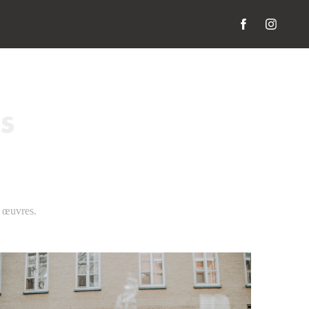
s
s œuvres.